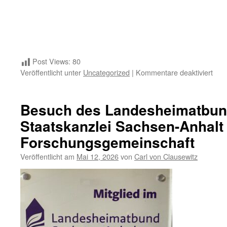
Post Views:
80
für
Veröffentlicht unter
Uncategorized
|
Kommentare deaktiviert
246.
Gebu
von
Besuch des Landesheimatbun
Carl
Staatskanzlei Sachsen-Anhalt 
von
Clau
Forschungsgemeinschaft
Veröffentlicht am
Mai 12, 2026
von
Carl von Clausewitz