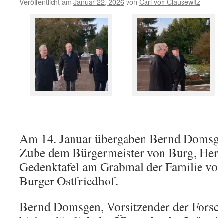
Veröffentlicht am
Januar 22, 2026
von
Carl von Clausewitz
ihre
190.
Tod
Am 14. Januar übergaben Bernd Domsg
Zube dem Bürgermeister von Burg, Herr
Gedenktafel am Grabmal der Familie vo
Burger Ostfriedhof.
Bernd Domsgen, Vorsitzender der Fors