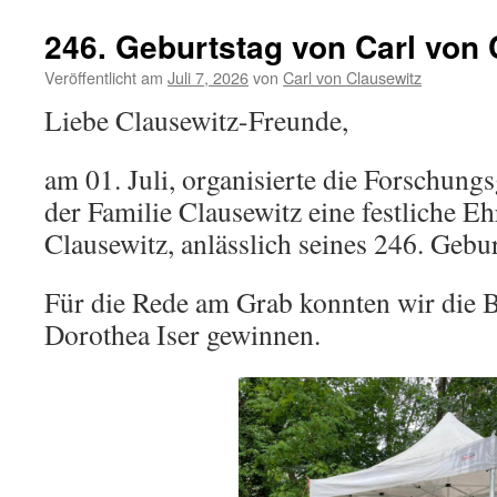
Enth
der
246. Geburtstag von Carl von 
rest
Grab
Veröffentlicht am
Juli 7, 2026
von
Carl von Clausewitz
von
Liebe Clausewitz-Freunde,
Carl
und
Mari
am 01. Juli, organisierte die Forschun
von
der Familie Clausewitz eine festliche E
Clau
Clausewitz, anlässlich seines 246. Gebur
Für die Rede am Grab konnten wir die Bu
Dorothea Iser gewinnen.