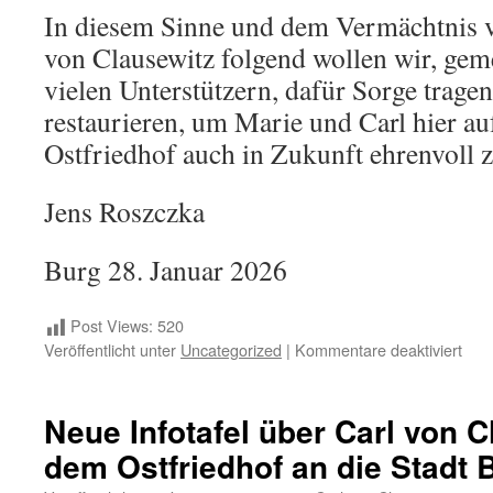
In diesem Sinne und dem Vermächtnis 
von Clausewitz folgend wollen wir, gem
vielen Unterstützern, dafür Sorge trage
restaurieren, um Marie und Carl hier a
Ostfriedhof auch in Zukunft ehrenvoll 
Jens Roszczka
Burg 28. Januar 2026
Post Views:
520
für
Veröffentlicht unter
Uncategorized
|
Kommentare deaktiviert
Ehr
von
Mari
Neue Infotafel über Carl von C
von
dem Ostfriedhof an die Stadt
Clau
anlä