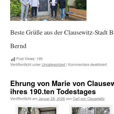
Beste Grüße aus der Clausewitz-Stadt 
Bernd
Post Views:
199
für
Veröffentlicht unter
Uncategorized
|
Kommentare deaktiviert
Bes
des
Lan
Ehrung von Marie von Clausew
und
ihres 190.ten Todestages
der
Staa
Veröffentlicht am
Januar 28, 2026
von
Carl von Clausewitz
Sac
Anha
bei