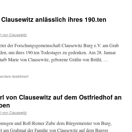
Clausewitz anlässlich ihres 190.ten
l von Clausewitz
eter der Forschungsgemeinschaft Clausewitz Burg e.V. am Grab
den, um ihres 190.ten Todestages zu gedenken. Am 28. Januar
starb Marie von Clausewitz, geborene Gräfin von Brühl, …
für
ntare deaktiviert
Ehrung
von
Marie
arl von Clausewitz auf dem Ostfriedhof an
von
Clausewitz
eben
anlässlich
l von Clausewitz
ihres
190.ten
msgen und Rolf-Reiner Zube dem Bürgermeister von Burg,
Todestages
fel am Grabmal der Familie von Clausewitz auf dem Burger