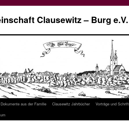
schaft Clausewitz – Burg e.V.
Dokumente aus der Familie
Clausewitz Jahrbücher
Vorträge und Schrif
sum