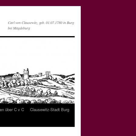
Carl von Clausewitz, geb. 01.07.1780 in Burg
bei Magdeburg
ten über C v C
Clausewitz-Stadt Burg