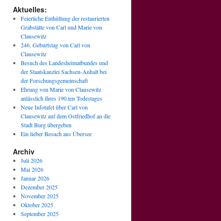
Aktuelles:
Feierliche Enthüllung der restaurierten
Grabstätte von Carl und Marie von
Clausewitz
246. Geburtstag von Carl von
Clausewitz
Besuch des Landesheimatbundes und
der Staatskanzlei Sachsen-Anhalt bei
der Forschungsgemeinschaft
Ehrung von Marie von Clausewitz
anlässlich ihres 190.ten Todestages
Neue Infotafel über Carl von
Clausewitz auf dem Ostfriedhof an die
Stadt Burg übergeben
Ein lieber Besuch aus Übersee
Archiv
Juli 2026
Mai 2026
Januar 2026
Dezember 2025
November 2025
Oktober 2025
September 2025