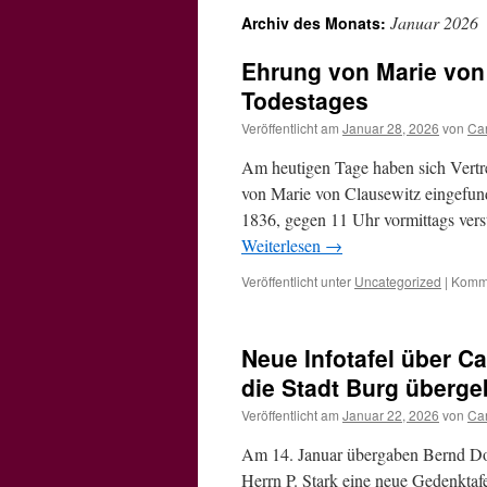
Januar 2026
Archiv des Monats:
Ehrung von Marie von 
Todestages
Veröffentlicht am
Januar 28, 2026
von
Car
Am heutigen Tage haben sich Vertr
von Marie von Clausewitz eingefun
1836, gegen 11 Uhr vormittags ver
Weiterlesen
→
Veröffentlicht unter
Uncategorized
|
Komme
Neue Infotafel über C
die Stadt Burg überg
Veröffentlicht am
Januar 22, 2026
von
Car
Am 14. Januar übergaben Bernd Do
Herrn P. Stark eine neue Gedenkta