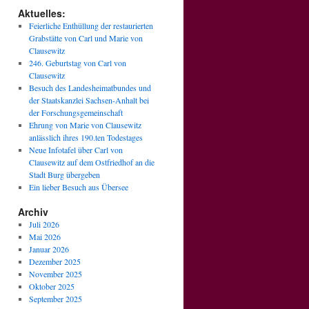
Aktuelles:
Feierliche Enthüllung der restaurierten
Grabstätte von Carl und Marie von
Clausewitz
246. Geburtstag von Carl von
Clausewitz
Besuch des Landesheimatbundes und
der Staatskanzlei Sachsen-Anhalt bei
der Forschungsgemeinschaft
Ehrung von Marie von Clausewitz
anlässlich ihres 190.ten Todestages
Neue Infotafel über Carl von
Clausewitz auf dem Ostfriedhof an die
Stadt Burg übergeben
Ein lieber Besuch aus Übersee
Archiv
Juli 2026
Mai 2026
Januar 2026
Dezember 2025
November 2025
Oktober 2025
September 2025