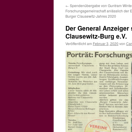
←
Spendenübergabe von Guntram Winters
Forschungsgemeinschaft anlässlich der E
Burger Clausewitz-Jahres 2020
Der General Anzeiger 
Clausewitz-Burg e.V.
Veröffentlicht am
Februar 3, 2020
von
Car