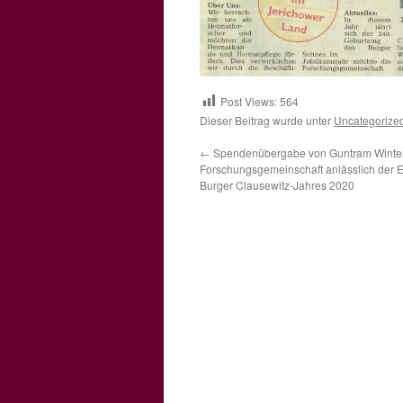
Post Views:
564
Dieser Beitrag wurde unter
Uncategorize
←
Spendenübergabe von Guntram Winters
Forschungsgemeinschaft anlässlich der E
Burger Clausewitz-Jahres 2020