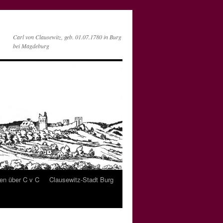
Carl von Clausewitz, geb. 01.07.1780 in Burg
bei Magdeburg
ten über C v C
Clausewitz-Stadt Burg