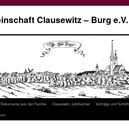
schaft Clausewitz – Burg e.V.
Dokumente aus der Familie
Clausewitz Jahrbücher
Vorträge und Schrif
sum